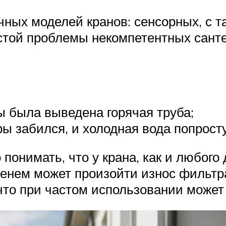
чных моделей кранов: сенсорных, с т
той проблемы некомпетентных сантех
ы была выведена горячая труба;
ы забился, и холодная вода попросту
онимать, что у крана, как и любого д
менем может произойти износ фильтр
что при частом использовании может