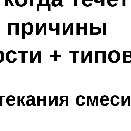
 причины
сти + типо
текания смеси