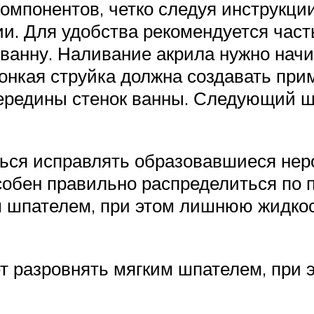
 компонентов, четко следуя инструкц
и. Для удобства рекомендуется част
 ванну. Наливание акрила нужно начи
Тонкая струйка должна создавать пр
ередины стенок ванны. Следующий ш
ться исправлять образовавшиеся неро
собен правильно распределиться по п
м шпателем, при этом лишнюю жидкос
ет разровнять мягким шпателем, при