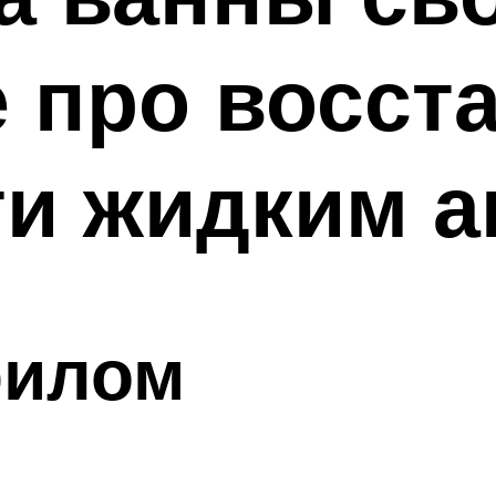
е про восст
ти жидким 
рилом