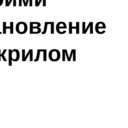
ановление
акрилом