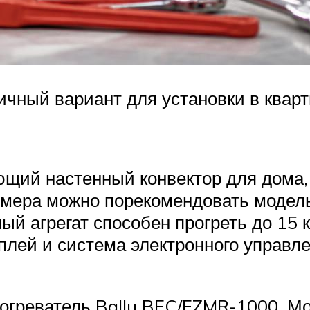
личный вариант для установки в квар
щий настенный конвектор для дома,
римера можно порекомендовать модел
ый агрегат способен прогреть до 15 
ей и система электронного управлени
огреватель Ballu BEC/EZMR-1000. Мощ