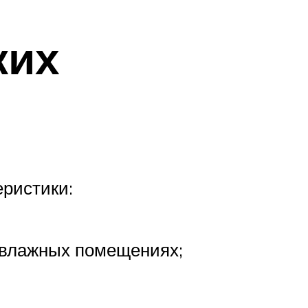
ких
еристики:
о влажных помещениях;