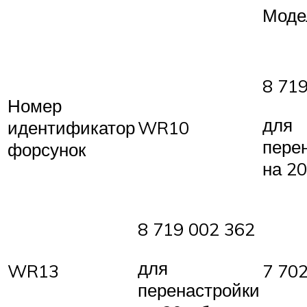
Моде
8 71
Номер
для
идентификатор
WR10
пере
форсунок
на 2
8 719 002 362
для
WR13
7 70
перенастройки