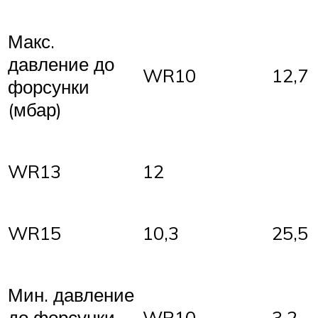
Макс.
давление до
WR10
12,7
форсунки
(мбар)
WR13
12
WR15
10,3
25,5
Мин. давление
до форсунки
WR10
3.2