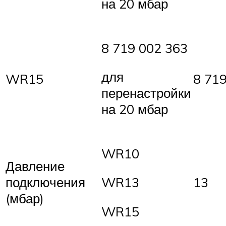
на 20 мбар
8 719 002 363
для
WR15
8 71
перенастройки
на 20 мбар
WR10
Давление
подключения
13
WR13
(мбар)
WR15