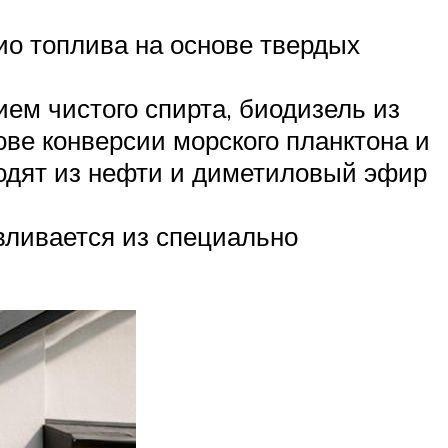
ио топлива на основе твердых
м чистого спирта, биодизель из
ве конверсии морского планктона и
водят из нефти и диметиловый эфир
вливается из специально