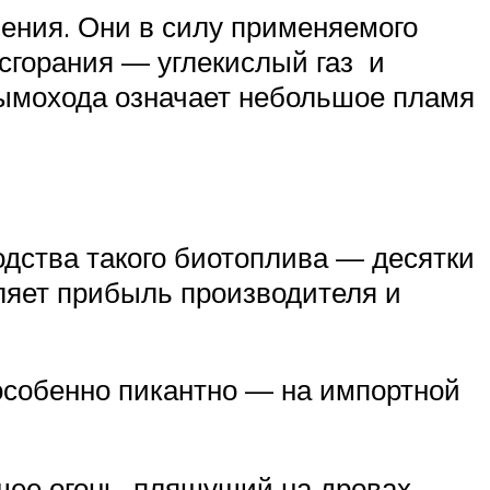
ения. Они в силу применяемого
сгорания — углекислый газ и
дымохода означает небольшое пламя
дства такого биотоплива — десятки
вляет прибыль производителя и
 особенно пикантно — на импортной
щее огонь, пляшущий на дровах,