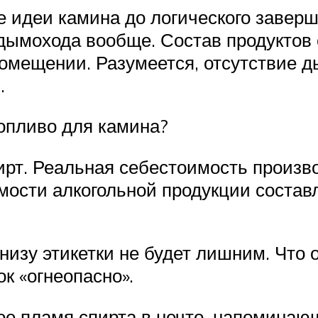
 идеи камина до логического заверш
дымохода вообще. Состав продуктов 
помещении. Разумеется, отсутствие 
.
топливо для камина?
рт. Реальная себестоимость произво
имости алкогольной продукции соста
низу этикетки не будет лишним. Что
к «огнеопасно».
тое пламя спирта в нечто, напоминаю