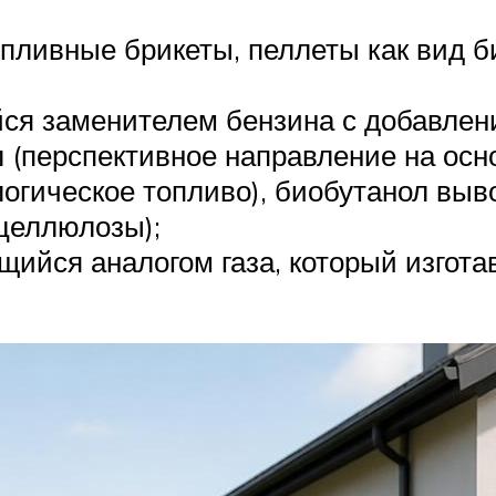
пливные брикеты, пеллеты как вид б
я заменителем бензина с добавление
 (перспективное направление на осно
огическое топливо), биобутанол вы
целлюлозы);
щийся аналогом газа, который изгота