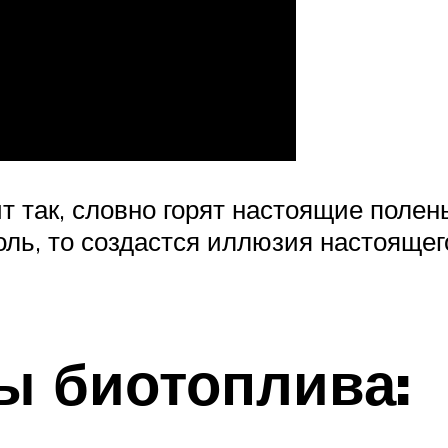
 так, словно горят настоящие полен
ль, то создастся иллюзия настояще
ы биотоплива: