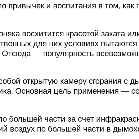
мо привычек и воспитания в том, как 
няка восхитится красотой заката или
ственных для них условиях пытаются 
. Отсюда — популярность всевозмож
обой открытую камеру сгорания с ды
лика. Основная цель применения — с
по большей части за счет инфракрас
й воздух по большей части в дымох