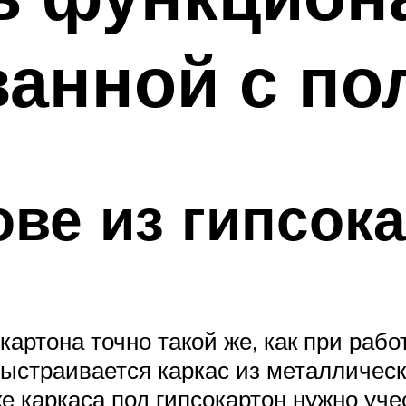
ванной с по
ове из гипсок
артона точно такой же, как при рабо
выстраивается каркас из металлическ
е каркаса под гипсокартон нужно уче