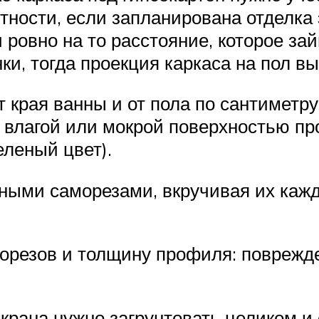
ности, если запланирована отделка 
 ровно на то расстояние, которое за
ки, тогда проекция каркаса на пол вы
т края ванны и от пола по сантиметр
 с влагой или мокрой поверхностью п
еленый цвет).
ными саморезами, вкручивая их кажд
орезов и толщину профиля: поврежд
экрана нужно загрунтовать целиком 