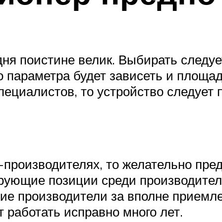
ня поистине велик. Выбирать следует
о параметра будет зависеть и площа
циалистов, то устройство следует п
-производителях, то желательно пре
ирующие позиции среди производител
кие производители за вполне прием
т работать исправно много лет.