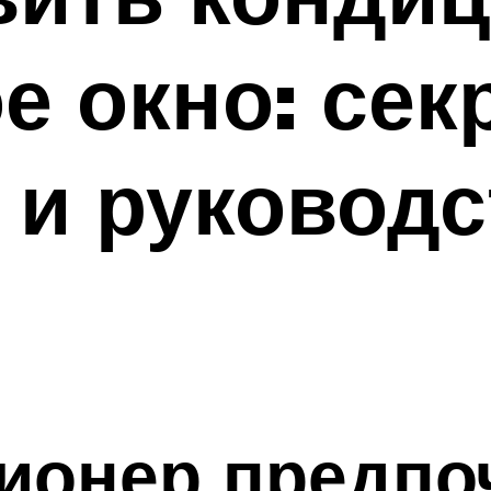
е окно: сек
 и руководс
ионер предпо