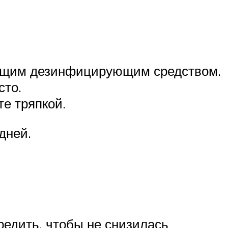
оющим дезинфицирующим средством.
сто.
е тряпкой.
дней.
редить, чтобы не снизилась