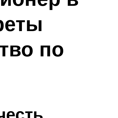
реты
тво по
честь