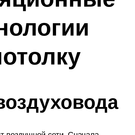
нологии
потолку
воздуховода
нт воздушной сети. Сначала