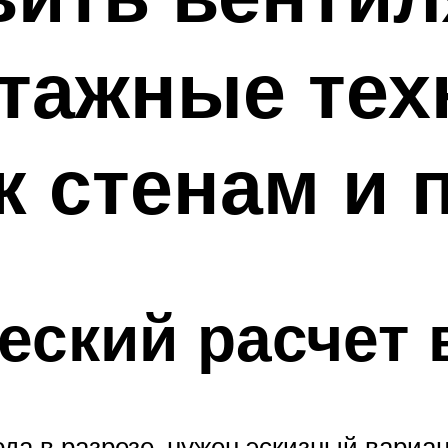
тажные тех
к стенам и 
ский расчет 
да в разрезе, нужен эскизный вариа