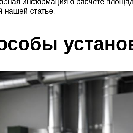
робная информация о расчете площа
й нашей статье.
особы устано