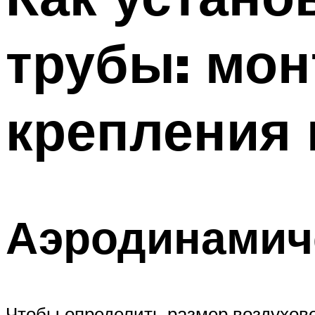
трубы: мон
крепления 
Аэродинамиче
Чтобы определить размер воздухово