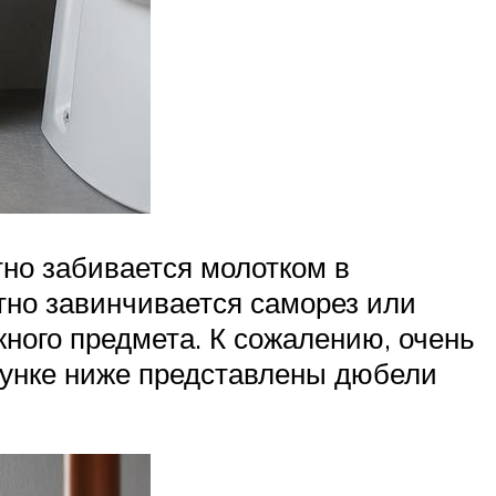
тно забивается молотком в
отно завинчивается саморез или
жного предмета. К сожалению, очень
исунке ниже представлены дюбели