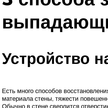
выпадающи
Устройство н
Есть много способов восстановлени
материала стены, тяжести повешенн
Обычно в стене сверлится отверстие