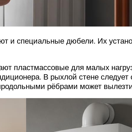
т и специальные дюбели. Их устано
вают пластмассовые для малых нагру
ондиционера. В рыхлой стене следуе
продольными рёбрами может вылезти 