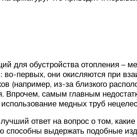
щий для обустройства отопления – м
 во-первых, они окисляются при вза
ов (например, из-за близкого распол
я. Впрочем, самым главным недостат
т использование медных труб нецеле
 лучший ответ на вопрос о том, каки
ую способны выдержать подобные из