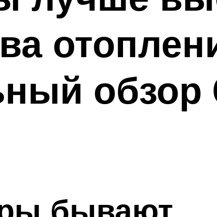
ва отоплен
ный обзор 
тры бывают