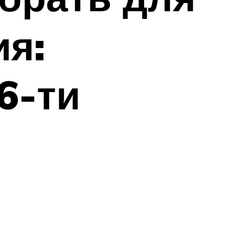
ия:
6-ти