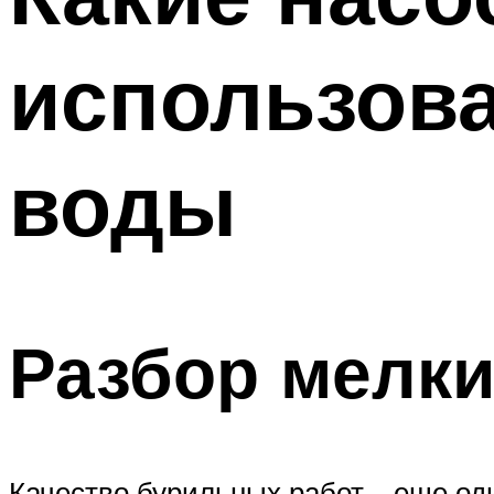
использова
воды
Разбор мелк
Качество бурильных работ – еще од