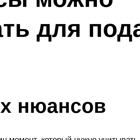
ть для под
их нюансов
ин момент, который нужно учитывать