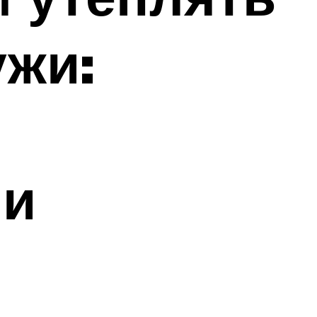
ужи:
ии