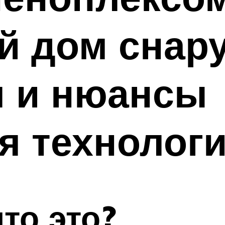
й дом снар
я и нюансы
я технолог
то это?