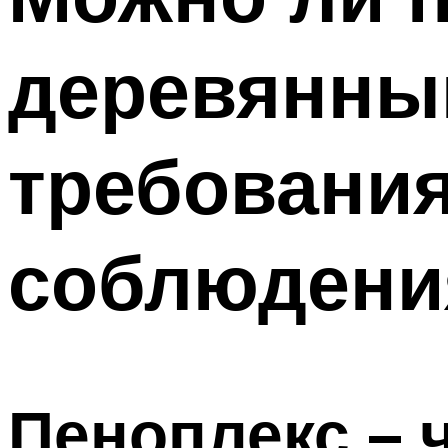
деревянны
требовани
соблюдени
Пеноплекс – ч