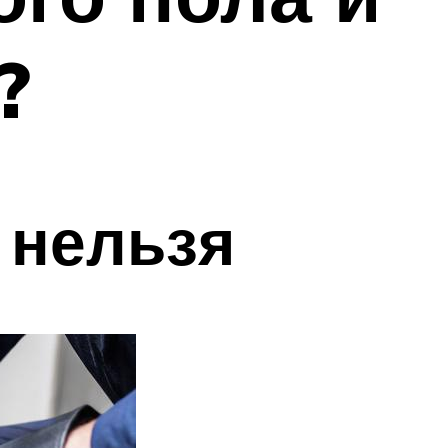
?
 нельзя