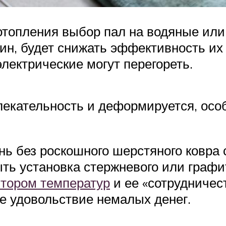
отопления выбор пал на водяные или 
ин, будет снижать эффективность их
электрические могут перегореть.
екательность и деформируется, особ
нь без роскошного шерстяного ковра
ть установка стержневого или графи
ятором температур
и ее «сотрудничес
ое удовольствие немалых денег.