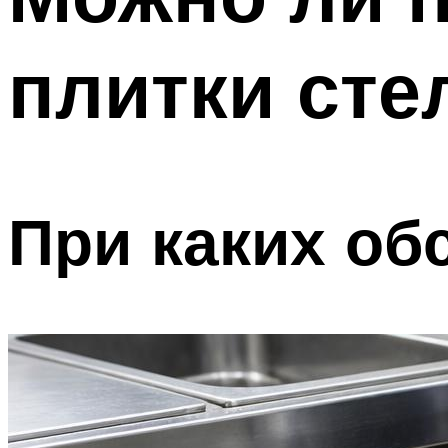
плитки сте
При каких об