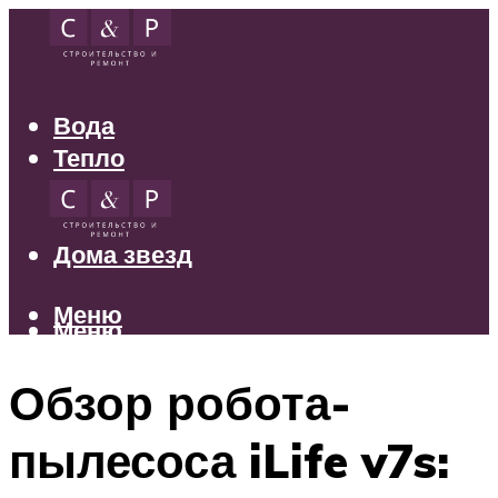
Вода
Тепло
Электрика
Свет
Дома звезд
Меню
Меню
Обзор робота-
пылесоса iLife v7s: