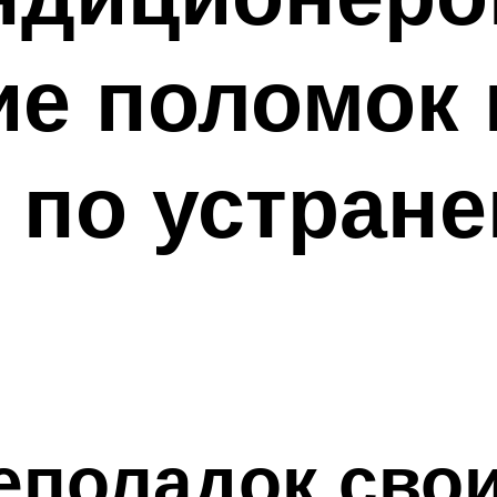
е поломок 
 по устран
еполадок сво