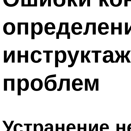
определени
инструктаж
проблем
Устранение н