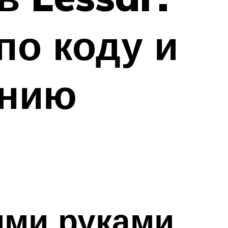
по коду и
ению
ими руками