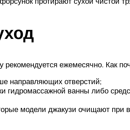
 форсунок протирают сухой чистой тр
уход
 рекомендуется ежемесячно. Как поч
ыше направляющих отверстий;
ки гидромассажной ванны либо средс
торые модели джакузи очищают при 