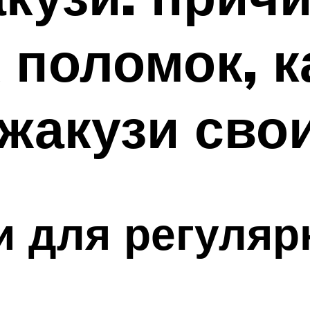
поломок, к
жакузи сво
 для регуляр