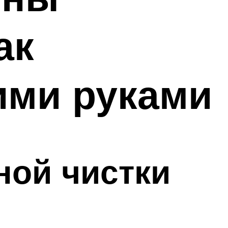
ак
ими руками
ной чистки