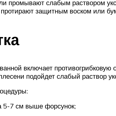
ли промывают слабым раствором укс
х протирают защитным воском или бум
тка
ванной включает противогрибковую 
плесени подойдет слабый раствор ук
оцедуры:
а 5-7 см выше форсунок;