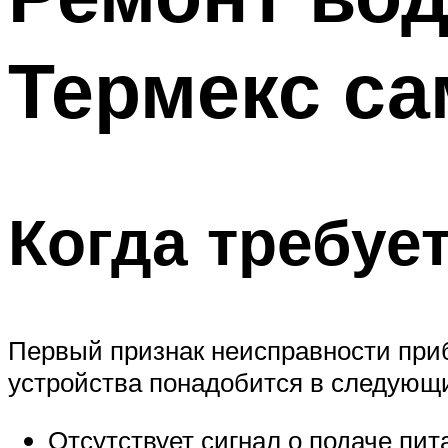
Термекс са
Когда требуе
Первый признак неисправности приб
устройства понадобится в следующи
Отсутствует сигнал о подаче пита