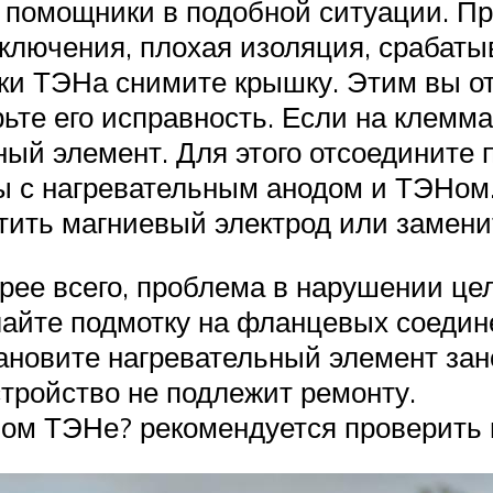
помощники в подобной ситуации. При
включения, плохая изоляция, срабат
рки ТЭНа снимите крышку. Этим вы о
рьте его исправность. Если на клемм
ный элемент. Для этого отсоедините 
ы с нагревательным анодом и ТЭНом
тить магниевый электрод или заменит
корее всего, проблема в нарушении ц
лайте подмотку на фланцевых соедине
ановите нагревательный элемент зан
стройство не подлежит ремонту.
ном ТЭНе? рекомендуется проверить 