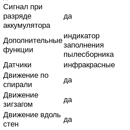
Сигнал при
разряде
да
аккумулятора
индикатор
Дополнительные
заполнения
функции
пылесборника
Датчики
инфракрасные
Движение по
да
спирали
Движение
да
зигзагом
Движение вдоль
да
стен