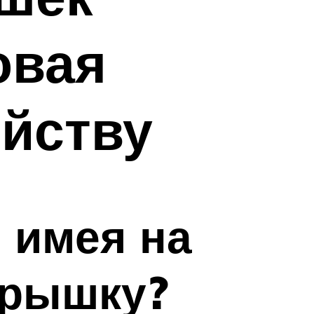
овая
ойству
, имея на
крышку?