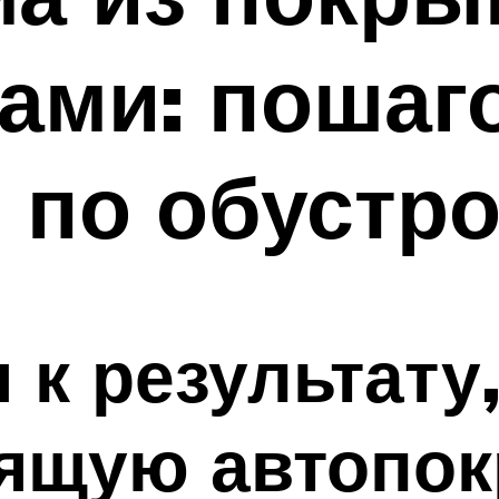
ами: пошаг
 по обустр
 к результату
дящую автопо