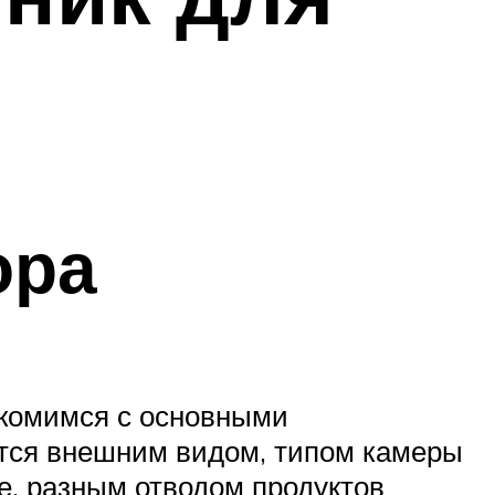
ора
акомимся с основными
тся внешним видом, типом камеры
е, разным отводом продуктов