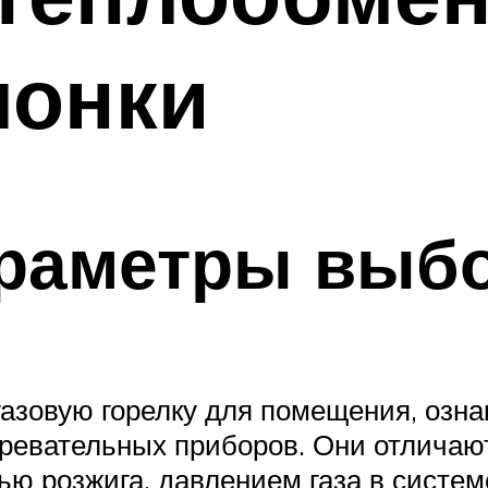
лонки
раметры выб
газовую горелку для помещения, озн
ревательных приборов. Они отличаю
ью розжига, давлением газа в систем