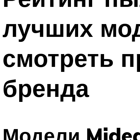
лучших мод
смотреть п
бренда
Модели Mide