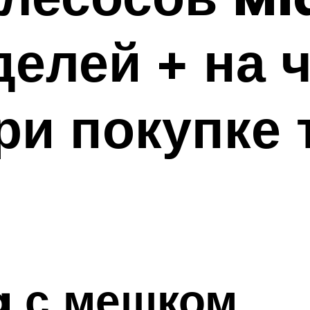
елей + на 
ри покупке 
a с мешком