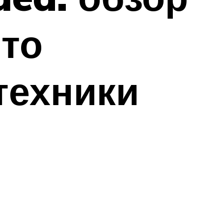
что
техники