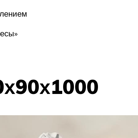
клением
весы»
0х90х1000