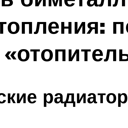
топления: 
 «отопител
ские радиато