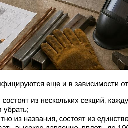
фицируются еще и в зависимости от 
остоят из нескольких секций, кажд
 убрать;
но из названия, состоят из единств
ать высокое давление, вплоть до 10