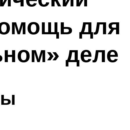
помощь для
ьном» деле
ры