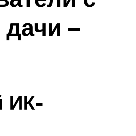
 дачи –
й ИК-