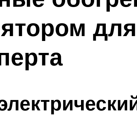
ятором для
перта
 электрически
ь