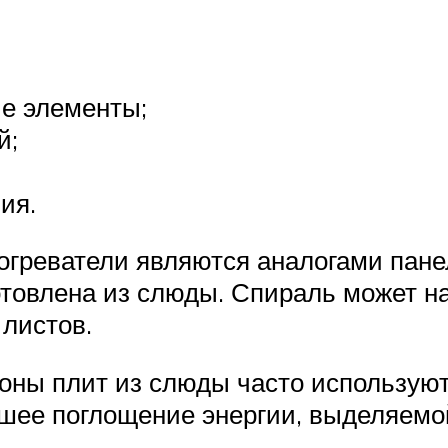
е элементы;
й;
ия.
греватели являются аналогами панел
товлена из слюды. Спираль может на
 листов.
роны плит из слюды часто использую
шее поглощение энергии, выделяемо