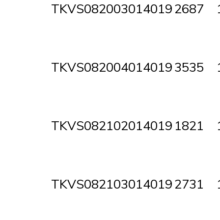
TKVS082003014019
2687
TKVS082004014019
3535
TKVS082102014019
1821
TKVS082103014019
2731