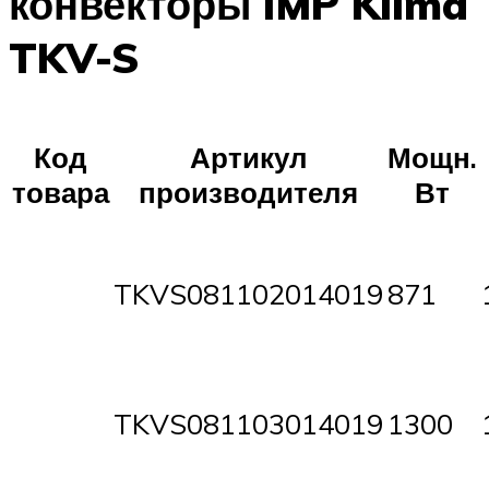
конвекторы IMP Klima
TKV-S
Код
Артикул
Мощн.
товара
производителя
Вт
TKVS081102014019
871
TKVS081103014019
1300