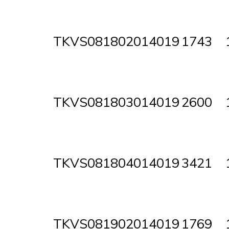
TKVS081802014019
1743
TKVS081803014019
2600
TKVS081804014019
3421
TKVS081902014019
1769