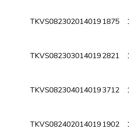
TKVS082302014019
1875
TKVS082303014019
2821
TKVS082304014019
3712
TKVS082402014019
1902