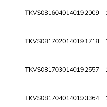
TKVS081604014019
2009
TKVS081702014019
1718
TKVS081703014019
2557
TKVS081704014019
3364