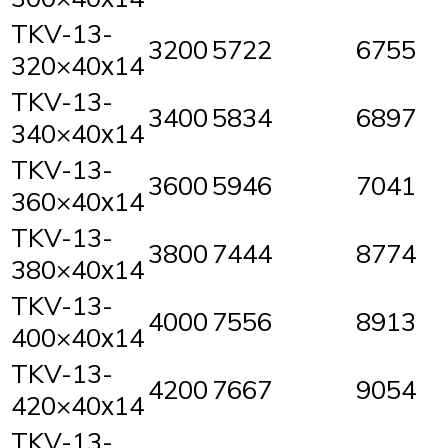
TKV-13-
3200
5722
6755
320×40х14
TKV-13-
3400
5834
6897
340×40х14
TKV-13-
3600
5946
7041
360×40х14
TKV-13-
3800
7444
8774
380×40х14
TKV-13-
4000
7556
8913
400×40х14
TKV-13-
4200
7667
9054
420×40х14
TKV-13-