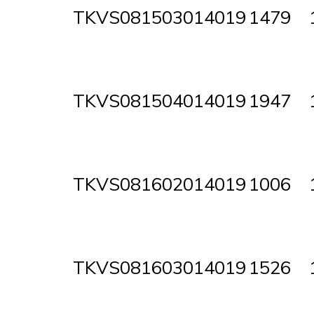
TKVS081503014019
1479
TKVS081504014019
1947
TKVS081602014019
1006
TKVS081603014019
1526