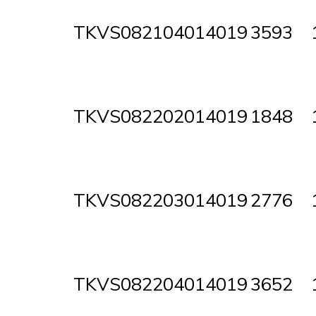
TKVS082104014019
3593
TKVS082202014019
1848
TKVS082203014019
2776
TKVS082204014019
3652