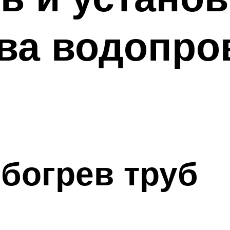
ева водопро
богрев труб