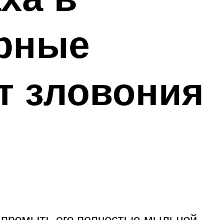
ярные
т зловония
о промыть его полностью мыльной