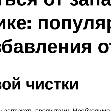
ике: попул
бавления о
ой чистки
у загружать продуктами. Необходим