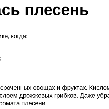
сь плесень
е, когда:
;
осроченных овощах и фруктах. Кисло
слоем дрожжевых грибков. Даже убр
ромата плесени.