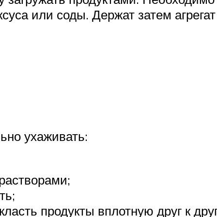
ксуса или соды. Держат затем агрега
ьно ухаживать:
растворами;
ть;
класть продукты вплотную друг к друг