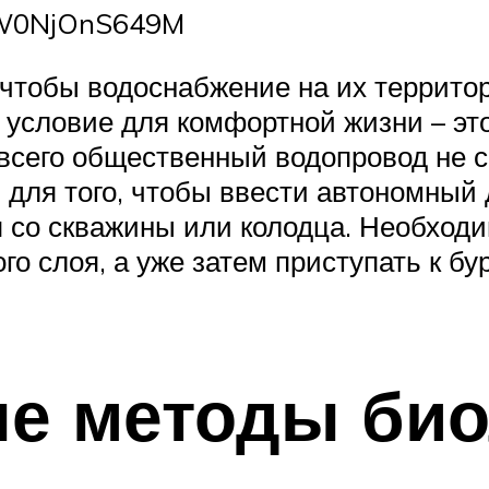
=W0NjOnS649M
чтобы водоснабжение на их террито
е условие для комфортной жизни – эт
всего общественный водопровод не с
 для того, чтобы ввести автономный
я со скважины или колодца. Необход
о слоя, а уже затем приступать к бу
ые методы би