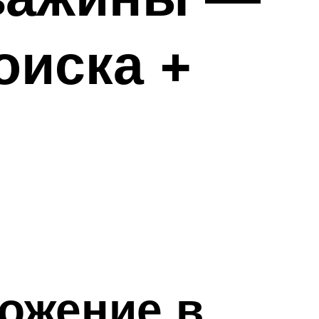
оиска +
ожение в