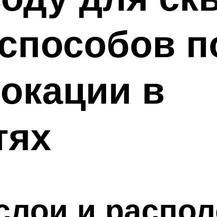
 способов п
окации в
тях
слои и распол