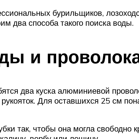
ссиональных бурильщиков, лозоходст
им два способа такого поиска воды.
ды и проволок
бятся два куска алюминиевой проволо
рукояток. Для оставшихся 25 см пон
бки так, чтобы она могла свободно кр
калину, вербу или лещину.