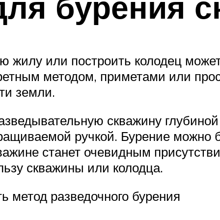
для бурения 
ую жилу или построить колодец може
кретным методом, приметами или про
ти земли.
зведывательную скважину глубиной 
ащиваемой ручкой. Бурение можно бу
кважине станет очевидным присутств
льзу скважины или колодца.
ь метод разведочного бурения