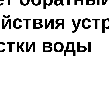
йствия уст
стки воды