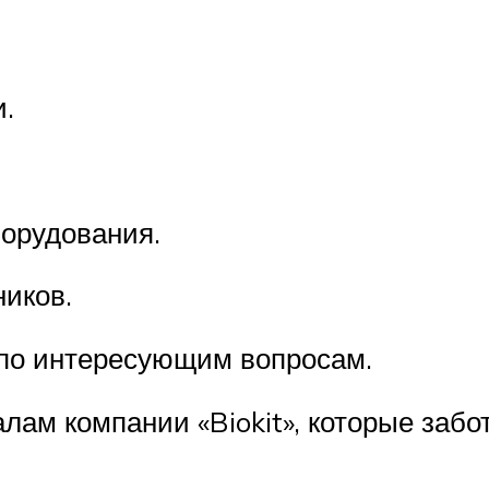
.
борудования.
иков.
по интересующим вопросам.
ам компании «Biokit», которые забо