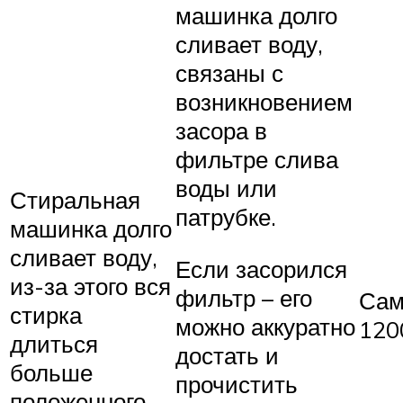
машинка долго
сливает воду,
связаны с
возникновением
засора в
фильтре слива
воды или
Стиральная
патрубке.
машинка долго
сливает воду,
Если засорился
из-за этого вся
фильтр – его
Сам
стирка
можно аккуратно
120
длиться
достать и
больше
прочистить
положенного