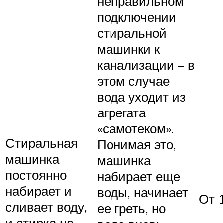
неправильном
подключении
стиральной
машинки к
канализации – в
этом случае
вода уходит из
агрегата
«самотеком».
Стиральная
Понимая это,
машинка
машинка
постоянно
набирает еще
набирает и
воды, начинает
От 
сливает воду,
ее греть, но
и стирка на