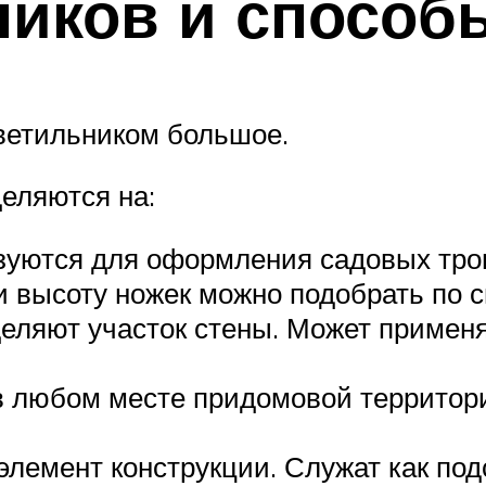
иков и способ
светильником большое.
деляются на:
уются для оформления садовых тропи
и высоту ножек можно подобрать по с
ляют участок стены. Может применят
 любом месте придомовой территории
лемент конструкции. Служат как под