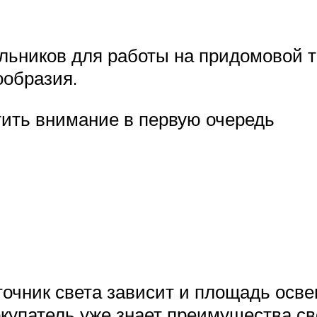
льников для работы на придомовой т
ообразия.
тить внимание в первую очередь
точник света зависит и площадь осве
купатель уже знает преимущества св