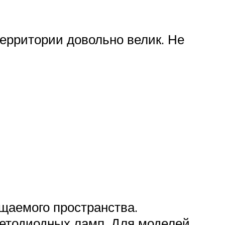
ерритории довольно велик. Не
щаемого пространства.
етодиодных ламп. Для моделей,