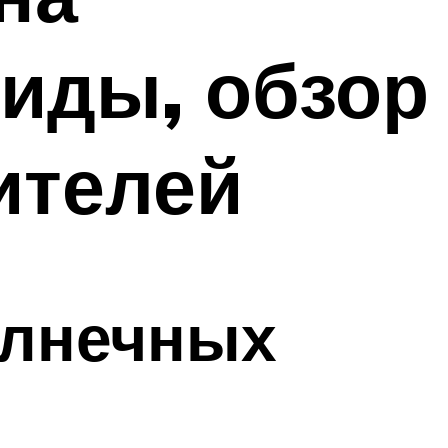
виды, обзор
ителей
олнечных