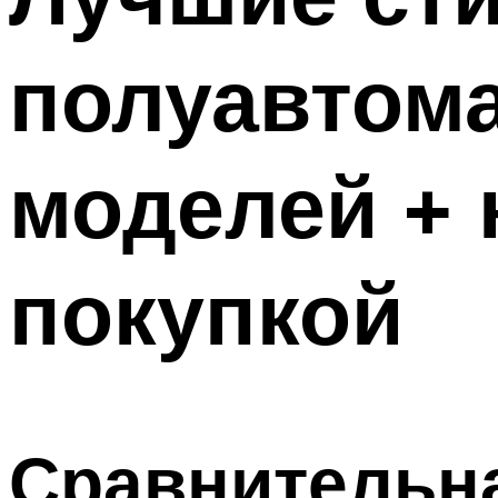
полуавтома
моделей + 
покупкой
Сравнительна