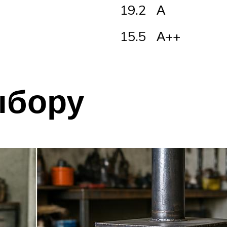
19.2
А
15.5
А++
ыбору