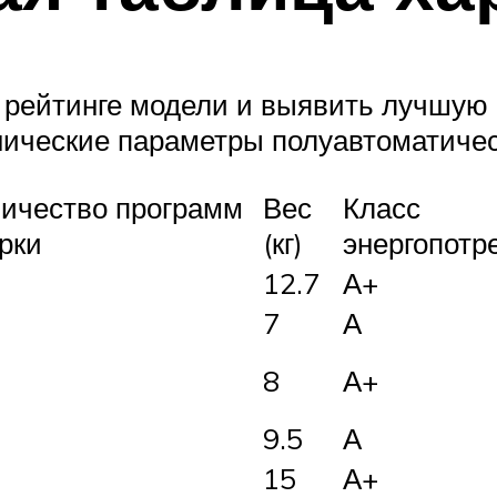
 рейтинге модели и выявить лучшую
нические параметры полуавтоматиче
ичество программ
Вес
Класс
рки
(кг)
энергопотр
12.7
А+
7
А
8
А+
9.5
А
15
А+