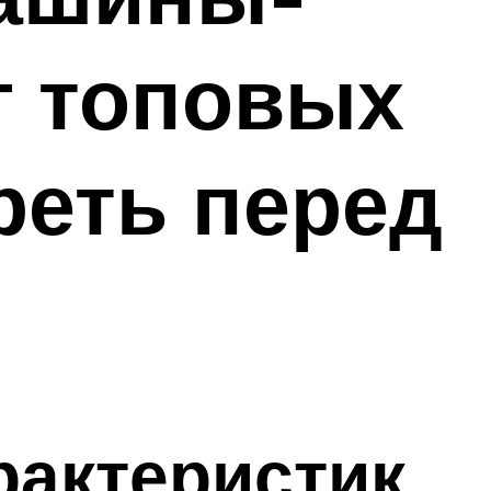
г топовых
реть перед
рактеристик