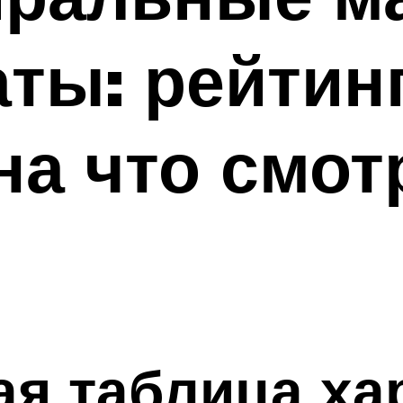
ты: рейтин
на что смот
я таблица ха