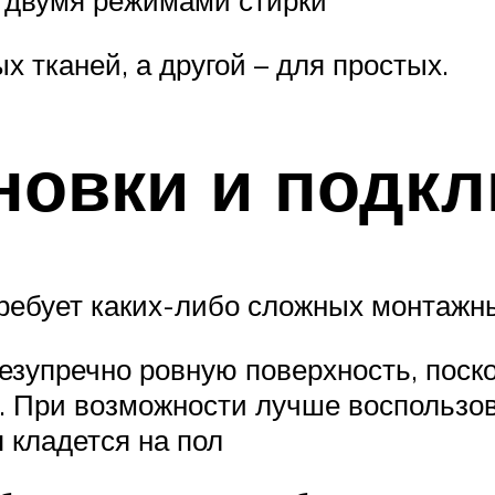
 двумя режимами стирки
х тканей, а другой – для простых.
новки и подк
ребует каких-либо сложных монтажн
езупречно ровную поверхность, поско
 При возможности лучше воспользо
 кладется на пол