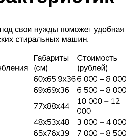
 под свои нужды поможет удобная
ских стиральных машин.
Габариты
Стоимость
ебления
(см)
(рублей)
60х65.9х36
6 000 – 8 000
69х69х36
6 500 – 8 000
10 000 – 12
77х88х44
000
48х53х48
3 000 – 4 000
65х76х39
7 000 – 8 500