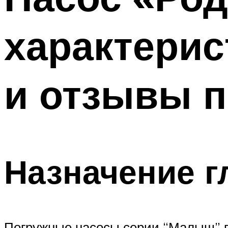
характерис
и отзывы п
Назначение г
Погружные насосы серии “Малыш” в