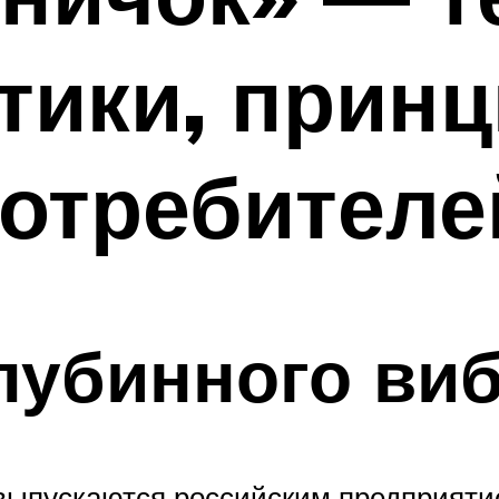
тики, прин
отребителе
лубинного ви
ыпускаются российским предприятие