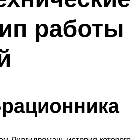
цип работы
й
брационника
м Ливгидромаш, история которого