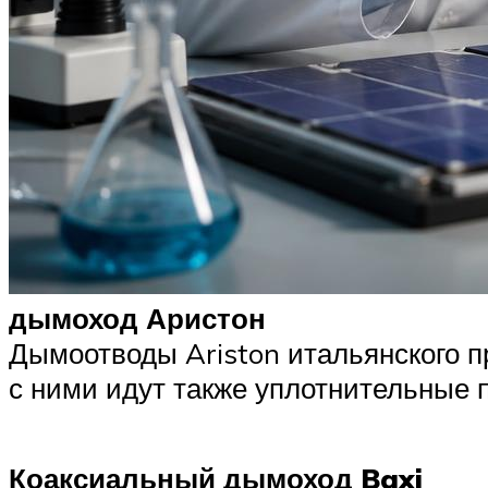
дымоход Аристон
Дымоотводы Ariston итальянского п
с ними идут также уплотнительные 
Коаксиальный дымоход Baxi