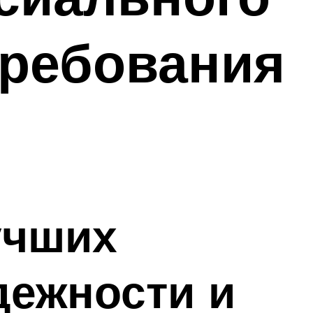
требования
учших
дежности и