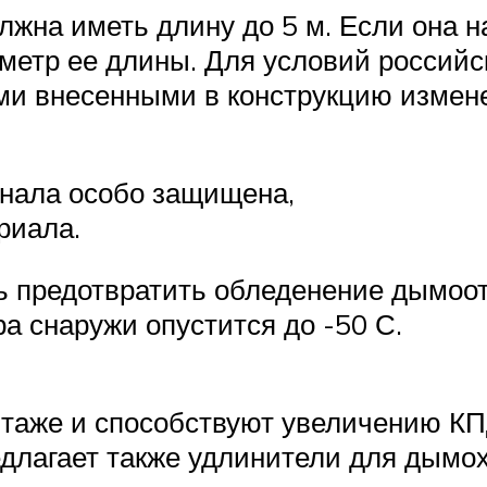
лжна иметь длину до 5 м. Если она н
 метр ее длины. Для условий россий
ми внесенными в конструкцию измен
анала особо защищена,
риала.
 предотвратить обледенение дымоотв
а снаружи опустится до -50 С.
нтаже и способствуют увеличению КП
длагает также удлинители для дымо