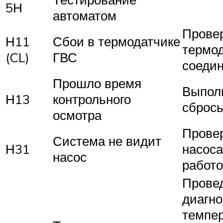
5Н
автоматом
Прове
Н11
Сбои в термодатчике
термод
(CL)
ГВС
соедин
Прошло время
Выполн
Н13
контрольного
сбрось
осмотра
Провер
Система не видит
Н31
насоса
насос
работо
Прове
диагно
темпер