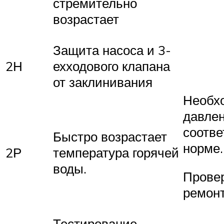
стремительно
возрастает
Защита насоса и 3-
2Н
ехходового клапана
от заклинивания
Необх
давле
соотве
Быстро возрастает
норме.
2Р
температура горячей
воды.
Провер
ремонт
Тестирование