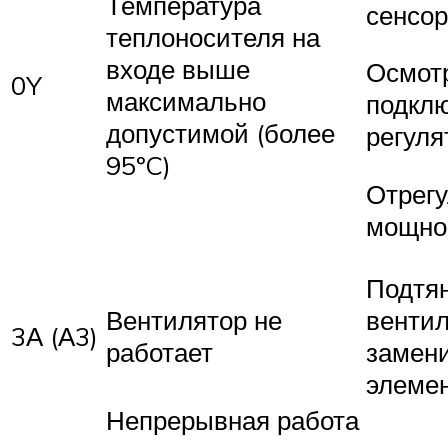
Температура
сенсор
теплоносителя на
входе выше
Осмотр
0Y
максимально
подклю
допустимой (более
регуля
95ºC)
Отрег
мощно
Подтя
Вентилятор не
вентил
3А (А3)
работает
замен
элеме
Непрерывная работа