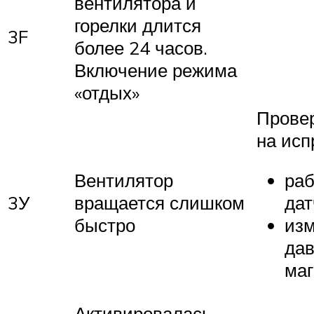
вентилятора и
горелки длится
3F
более 24 часов.
Включение режима
«отдых»
Прове
на исп
Вентилятор
раб
3У
вращается слишком
дат
быстро
из
дав
маг
Активировалась