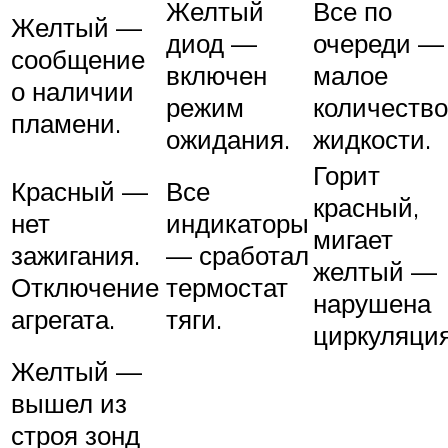
Желтый
Все по
Желтый —
диод —
очереди —
сообщение
включен
малое
о наличии
режим
количество
пламени.
ожидания.
жидкости.
Горит
Красный —
Все
красный,
нет
индикаторы
мигает
зажигания.
— сработал
желтый —
Отключение
термостат
нарушена
агрегата.
тяги.
циркуляция
Желтый —
вышел из
строя зонд