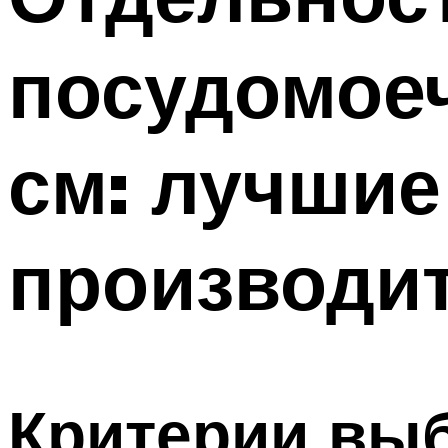
посудомое
см: лучшие
производи
Критерии выб