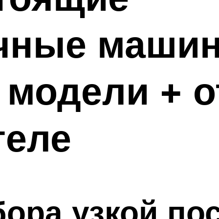
чные машин
 модели + 
теле
ора узкой по