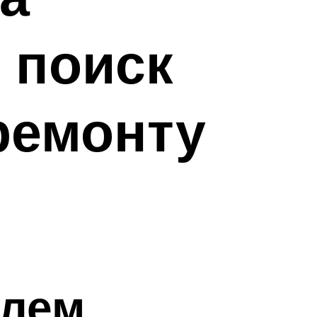
 поиск
ремонту
илем