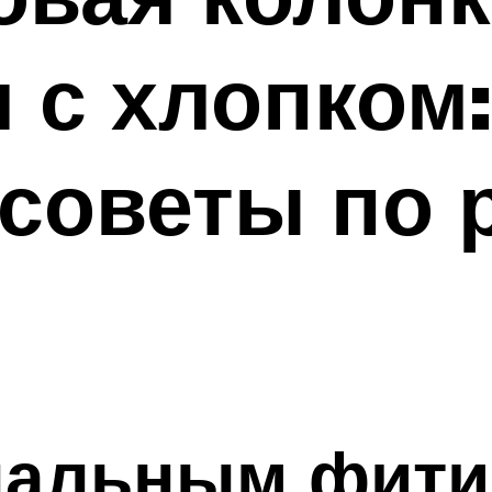
 с хлопком:
советы по 
апальным фит