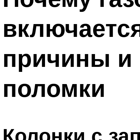
включается
причины и 
поломки
Колонки с з