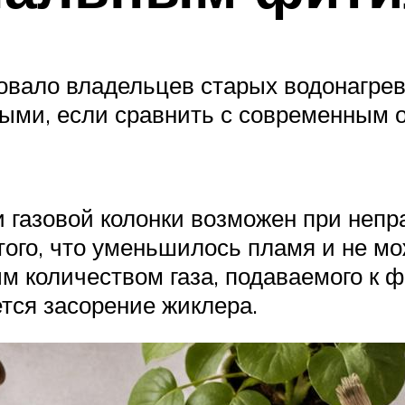
овало владельцев старых водонагрев
ыми, если сравнить с современным о
и газовой колонки возможен при неп
того, что уменьшилось пламя и не мо
ым количеством газа, подаваемого к ф
ется засорение жиклера.