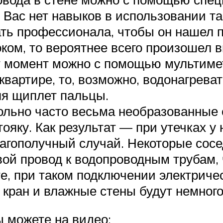
у Вас нет навыков в использовании т
ть профессионала, чтобы он нашел 
оком, то вероятнее всего произошел 
 момент можно с помощью мультиметр
квартире, то, возможно, водонагреват
ля щиплет пальцы.
овольно часто весьма необразованные
ояку. Как результат — при утечках у
агополучный случай. Некоторые сос
вой провод к водопроводным трубам, 
е, при таком подключении электричес
, кран и влажные стены будут немного
ы можете на видео: