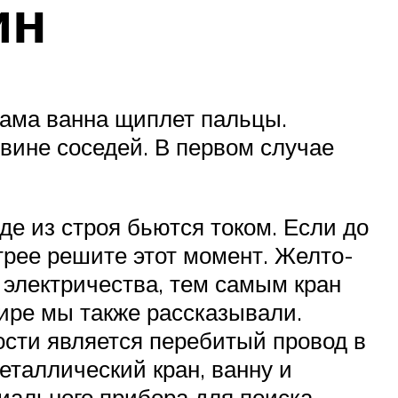
ин
 сама ванна щиплет пальцы.
 вине соседей. В первом случае
е из строя бьются током. Если до
трее решите этот момент. Желто-
 электричества, тем самым кран
тире мы также рассказывали.
ости является перебитый провод в
металлический кран, ванну и
иального прибора для поиска