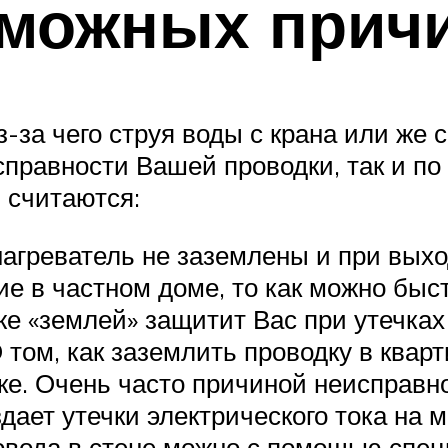
зможных прич
из-за чего струя воды с крана или же
правности Вашей проводки, так и по
 считаются:
греватель не заземлены и при выход
ие в частном доме, то как можно быс
е «землей» защитит Вас при утечках
 том, как заземлить проводку в квар
е. Очень часто причиной неисправн
здает утечки электрического тока на 
вода в стене можно с помощью спец