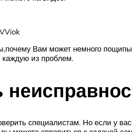
iVViok
,почему Вам может немного пощипыв
ь каждую из проблем.
ь неисправнос
верить специалистам. Но если у вас
 вы можете справиться с задачей сам