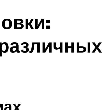
овки:
 различных
мах