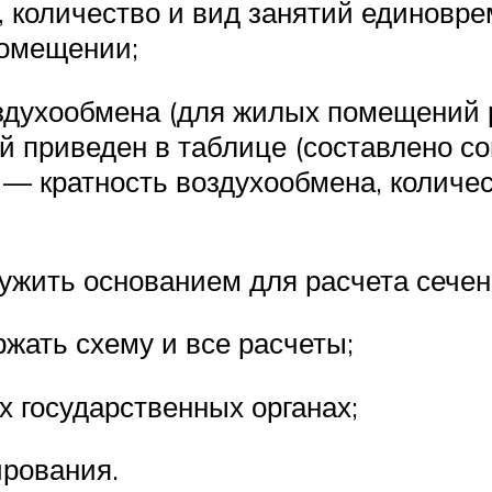
 количество и вид занятий единовре
помещении;
духообмена (для жилых помещений раве
 приведен в таблице (составлено с
 — кратность воздухообмена, количе
лужить основанием для расчета сечен
ржать схему и все расчеты;
х государственных органах;
рования.