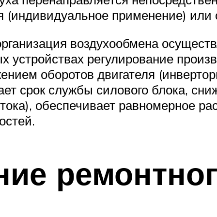
я (индивидуальное применение) или
организация воздухообмена осуществ
х устройствах регулирование произ
жением оборотов двигателя (инвертор
ает срок службы силового блока, сниж
 тока), обеспечивает равномерное ра
остей.
ие ремонтног