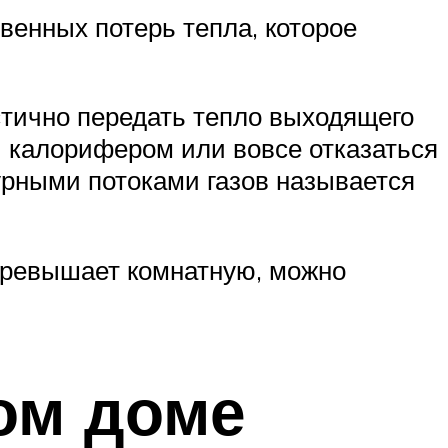
енных потерь тепла, которое
стично передать тепло выходящего
и калорифером или вовсе отказаться
урными потоками газов называется
 превышает комнатную, можно
ом доме