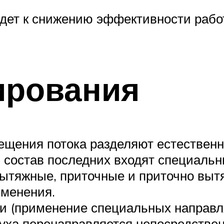
дет к снижению эффективности рабо
ирования
ещения потока разделяют естествен
 состав последних входят специальн
тяжные, приточные и приточно выт
именения.
 (применение специальных направляю
духа перенаправляется непосредстве