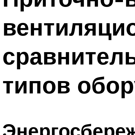
вентиляцио
сравнител
типов обо
Энергосбереж