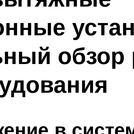
нные устан
ьный обзор
рудования
ение в систе