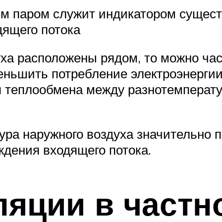
м паром служит индикатором существ
дящего потока
уха расположены рядом, то можно ча
еньшить потребление электроэнерги
ия теплообмена между разнотемперат
атура наружного воздуха значительно
ждения входящего потока.
ляции в частн