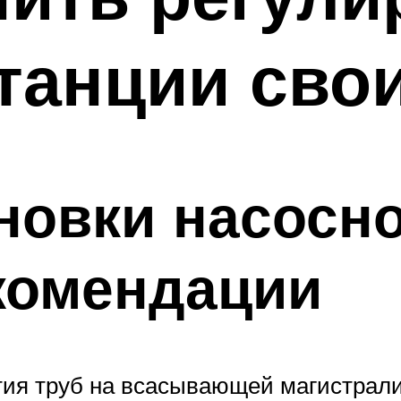
танции сво
новки насосно
комендации
тия труб на всасывающей магистрал