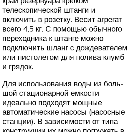
край резервуа­ра крюком
телескопической штанги и
включить в розетку. Весит агрегат
всего 4,5 кг. С помощью обычного
пе­реходника к штанге можно
подклю­чить шланг с дождевателем
или писто­летом для полива клумб
и грядок.
Для использования воды из боль­
шой стационарной емкости
идеаль­но подходят мощные
автоматические насосы (насосные
станции). В зависи­мости от типа
конструкции их можно погружать в