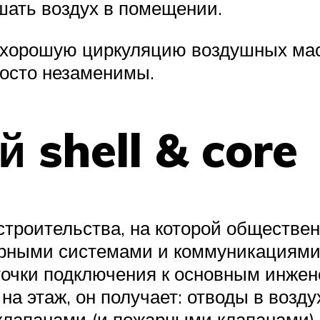
шать воздух в помещении.
 хорошую циркуляцию воздушных мас
просто незаменимы.
 shell & core
я строительства, на которой обществ
рными системами и коммуникациями,
точки подключения к основным инжен
т на этаж, он получает: отводы в воз
клапанами (и пожарными клапанами),