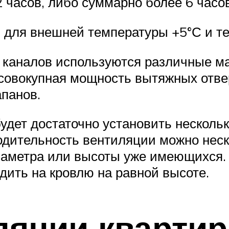
часов, либо суммарно более 6 часов
для внешней температуры +5°С и те
каналов используются различные ма
– совокупная мощность вытяжных отв
панов.
удет достаточно установить несколь
водительность вентиляции можно нес
аметра или высоты уже имеющихся. 
ить на кровлю на равной высоте.
ляции кварти