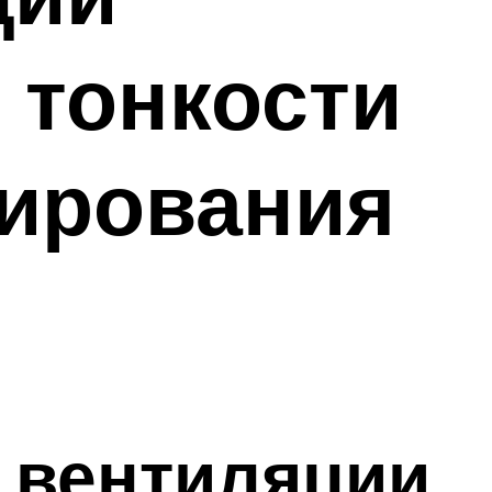
 тонкости
тирования
й вентиляции