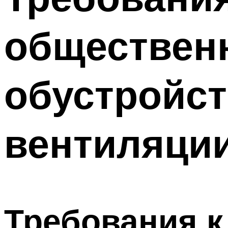
общественн
обустройст
вентиляци
Требования к