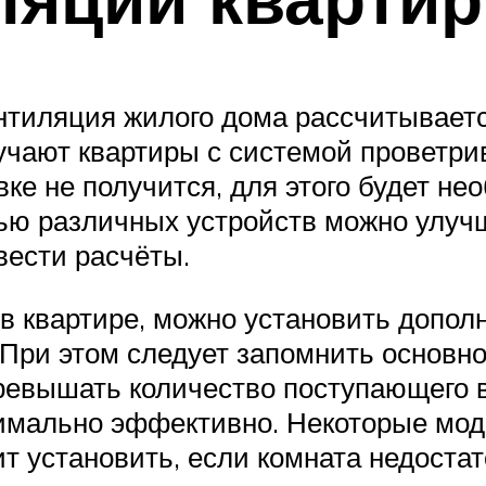
нтиляция жилого дома рассчитываетс
учают квартиры с системой проветри
ке не получится, для этого будет н
щью различных устройств можно улуч
вести расчёты.
 в квартире, можно установить допол
 При этом следует запомнить основно
ревышать количество поступающего в
имально эффективно. Некоторые мод
ит установить, если комната недоста