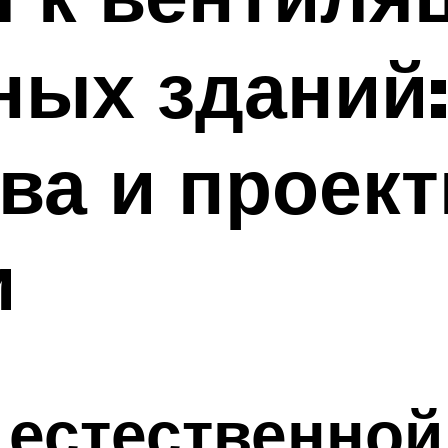
ых зданий:
ва и проек
и
 естественно