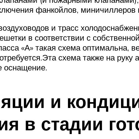
лючения фанкойлов, миничиллеров и
воздуховодов и трасс холодоснабжени
шетки в соответствии с собственно
сса «А» такая схема оптимальна, ве
потребуется.Эта схема также на руку
е оснащение.
яции и кондиц
я в стадии гото