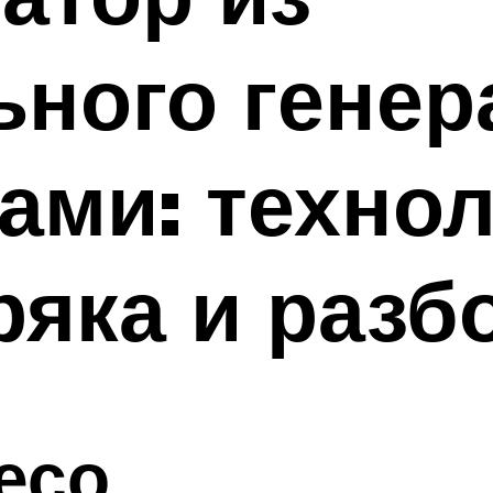
ного генер
ами: техно
ряка и разб
есо