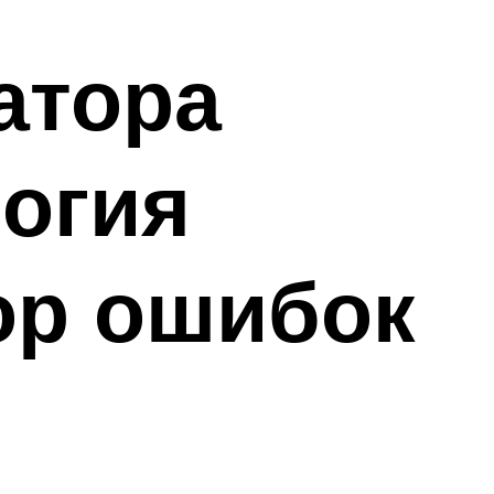
атора
логия
ор ошибок