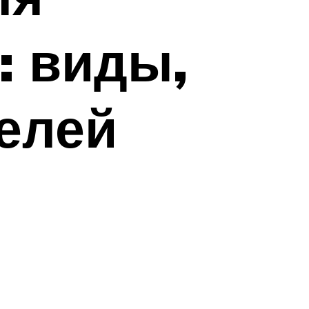
: виды,
делей