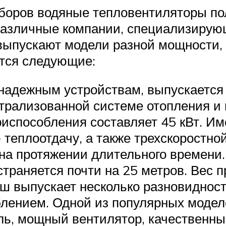
боров водяные тепловентиляторы по
Различные компании, специализирую
ыпускают модели разной мощности, 
тся следующие:
и надежным устройствам, выпускается
трализованной системе отопления и 
испособления составляет 45 кВт. И
 теплоотдачу, а также трехскоростно
а протяжении длительного времени. 
раняется почти на 25 метров. Вес п
ш выпускает несколько разновиднос
блением. Одной из популярных моде
ь, мощный вентилятор, качественны