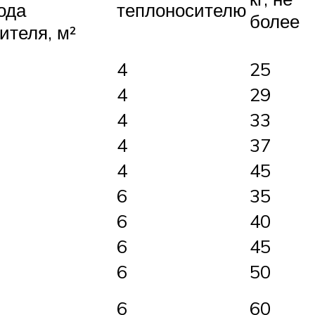
ода
теплоносителю
более
ителя, м²
4
25
4
29
4
33
4
37
4
45
6
35
6
40
6
45
6
50
6
60