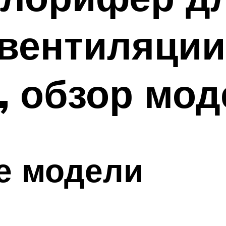
вентиляции
, обзор мо
е модели