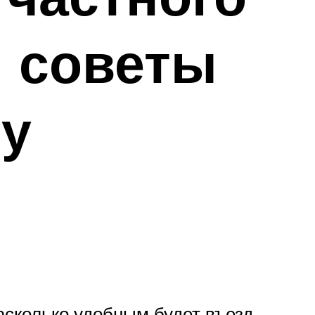
и советы
ру
асколько удобным будет въезд