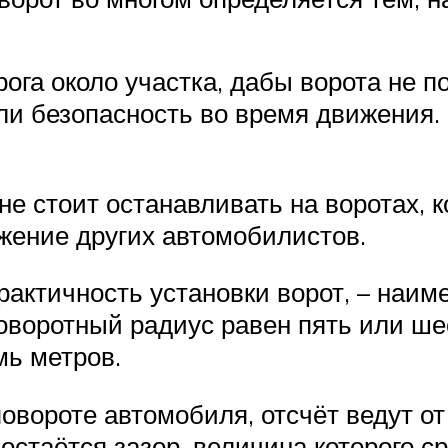
рога около участка, дабы ворота не 
ли безопасность во время движения.
не стоит останавливать на воротах, 
ижение других автомобилистов.
ктичность установки ворот, – наим
оворотный радиус равен пять или шес
мь метров.
овороте автомобиля, отсчёт ведут 
остаётся зазор, величина которого с