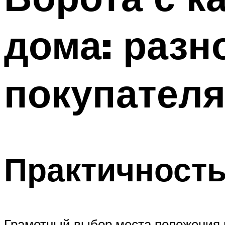
дома: разн
покупател
Практичность
Грамотный выбор места положения в