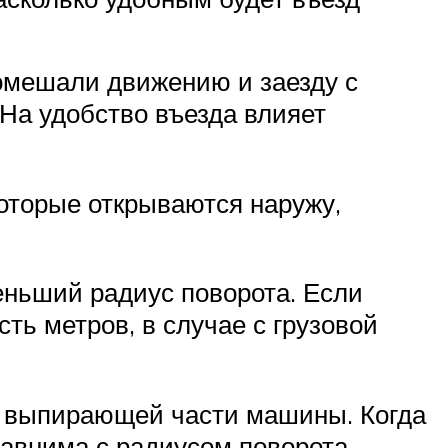
помешали движению и заезду с
 На удобство въезда влияет
которые открываются наружу,
еньший радиус поворота. Если
ть метров, в случае с грузовой
от выпирающей части машины. Когда
равнима с радиусом поворота