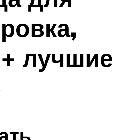
ровка,
 + лучшие
е
ать