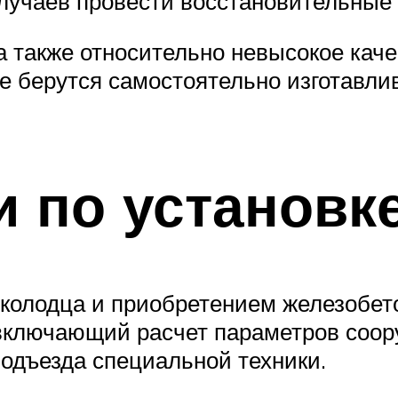
случаев провести восстановительные 
 также относительно невысокое каче
ие берутся самостоятельно изготавли
 по установк
 колодца и приобретением железобет
включающий расчет параметров соору
подъезда специальной техники.