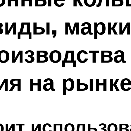
виды, марки
оизводства
ия на рынк
оит использов