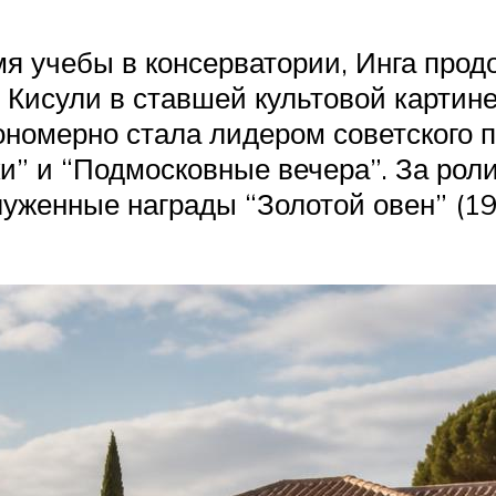
мя учебы в консерватории, Инга про
ь Кисули в ставшей культовой картине
ономерно стала лидером советского п
” и “Подмосковные вечера”. За роли
уженные награды “Золотой овен” (19