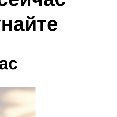
унайте
ас