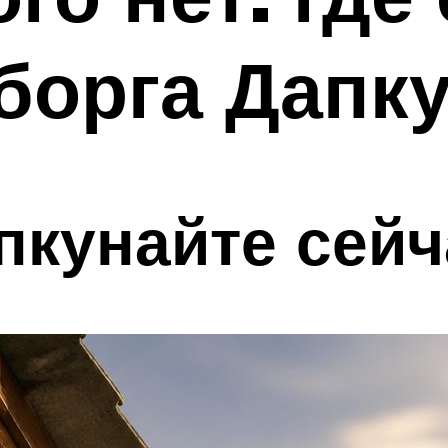
борга Дапк
пкунайте сейч