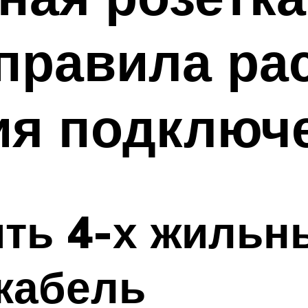
 правила р
ия подключ
ить 4-х жильн
кабель