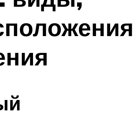
асположения
ения
ый