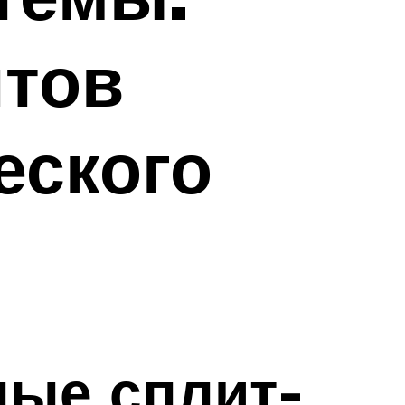
нтов
еского
ные сплит-