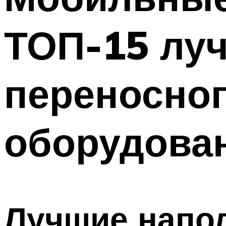
ТОП-15 лу
переносног
оборудова
Лучшие напо