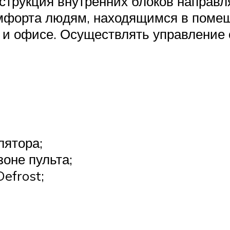
струкция внутренних блоков направл
комфорта людям, находящимся в поме
и офисе. Осуществлять управление 
лятора;
зоне пульта;
efrost;