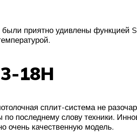
ыли приятно удивлены функцией Smar
температурой.
C3-18H
отолочная сплит-система не разочар
 по последнему слову техники. Инн
но очень качественную модель.