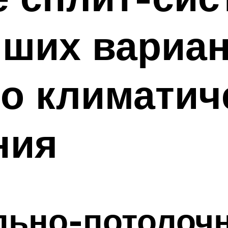
чших вариа
о климатич
ния
льно-потолоч