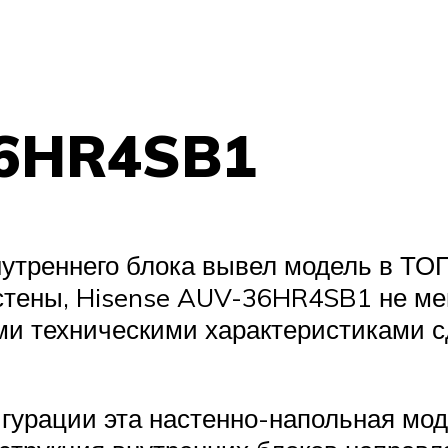
36HR4SB1
треннего блока вывел модель в ТОП
 стены, Hisense AUV-36HR4SB1 не м
ми техническими характеристиками с
урации эта настенно-напольная моде